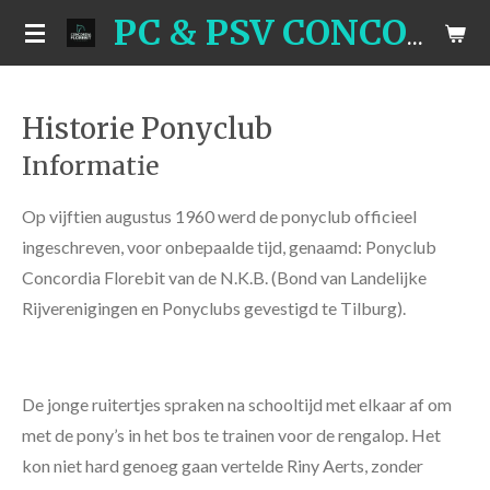
Ga
PC & PSV CONCORDIA
direct
naar
de
Historie Ponyclub
hoofdinhoud
Informatie
Op vijftien augustus 1960 werd de ponyclub officieel
ingeschreven, voor onbepaalde tijd, genaamd: Ponyclub
Concordia Florebit van de N.K.B. (Bond van Landelijke
Rijverenigingen en Ponyclubs gevestigd te Tilburg).
De jonge ruitertjes spraken na schooltijd met elkaar af om
met de pony’s in het bos te trainen voor de rengalop. Het
kon niet hard genoeg gaan vertelde Riny Aerts, zonder