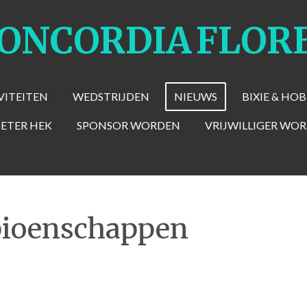
CONCORDIA
FLOR
VITEITEN
WEDSTRIJDEN
NIEUWS
BIXIE & HO
METER HEK
SPONSOR WORDEN
VRIJWILLIGER WO
pioenschappen