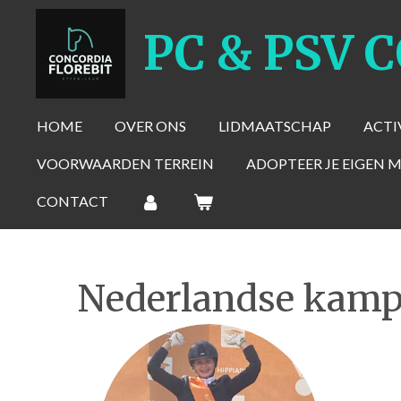
Ga
PC & PSV 
direct
naar
de
hoofdinhoud
HOME
OVER ONS
LIDMAATSCHAP
ACTI
VOORWAARDEN TERREIN
ADOPTEER JE EIGEN 
CONTACT
Nederlandse kam