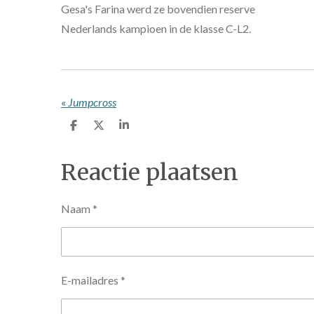
Gesa's Farina werd ze bovendien reserve
Nederlands kampioen in de klasse C-L2.
«
Jumpcross
D
D
S
e
e
h
l
e
a
e
l
r
Reactie plaatsen
n
e
Naam *
E-mailadres *